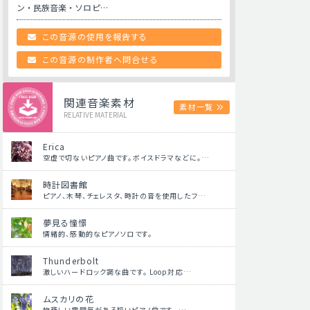
ン・民族音楽・ソロピ…
この音源の使用を報告する
この音源の制作者へ問合せる
関連音楽素材
素材一覧
RELATIVE MATERIAL
Erica
空虚で切ないピアノ曲です。ボイスドラマなどに。…
時計図書館
ピアノ、木琴、チェレスタ、時計の音を使用したフ…
夢見る憧憬
情緒的、感動的なピアノソロです。
Thunderbolt
激しいハードロック調な曲です。 Loop対応…
ムスカリの花
物悲しい雰囲気がある短いピアノ曲です。 …