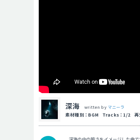
深海
written by
マニーラ
素材種別
：
BGM
Tracks
：
1/2
再
深海の中の暗さをイメージした曲で