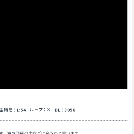
ループ
：
生時間
：
1:54
DL
：
3056
す。海や洞窟の中などに合うかと思います。