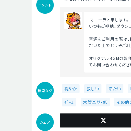
コメント
 マニーラと申します。
いつもご視聴、ダウン
音源をご利用の際は、D
だいた上でどうぞご利
オリジナルBGMの製作
てお問い合わせください
穏やか
寂しい
冷たい
検索タグ
ｹﾞｰﾑ
木管楽器-低
その他ｼ
シェア