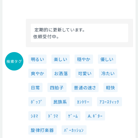
 定期的に更新しています。
依頼受付中。 
明るい
楽しい
穏やか
優しい
検索タグ
爽やか
お洒落
可愛い
冷たい
日常
四拍子
普通の速さ
軽快
ﾎﾟｯﾌﾟ
民族系
ｶﾝﾄﾘｰ
ｱｺｰｽﾃｨｯｸ
ｼﾈﾏ
ﾄﾞﾗﾏ
ｹﾞｰﾑ
A.ｷﾞﾀｰ
旋律打楽器
ﾊﾟｰｶｯｼｮﾝ