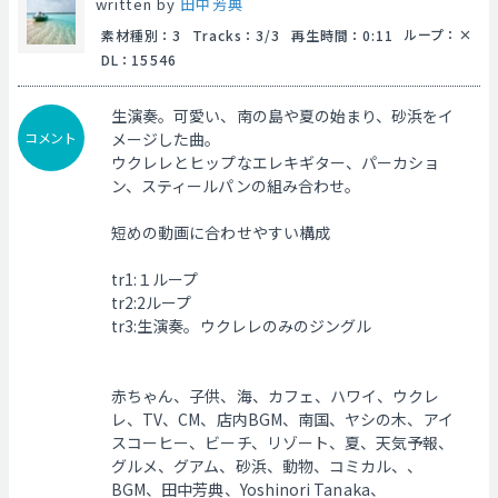
written by
田中芳典
ループ
：
素材種別
：
3
Tracks
：
3/3
再生時間
：
0:11
DL
：
15546
生演奏。可愛い、南の島や夏の始まり、砂浜をイ
コメント
メージした曲。
ウクレレとヒップなエレキギター、パーカショ
ン、スティールパンの組み合わせ。
短めの動画に合わせやすい構成
tr1:１ループ
tr2:2ループ
tr3:生演奏。ウクレレのみのジングル
赤ちゃん、子供、海、カフェ、ハワイ、ウクレ
レ、TV、CM、店内BGM、南国、ヤシの木、アイ
スコーヒー、ビーチ、リゾート、夏、天気予報、
グルメ、グアム、砂浜、動物、コミカル、、
BGM、田中芳典、Yoshinori Tanaka、