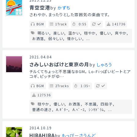
青空空港
by
かずち
さわやか、まったりとした雰囲気の楽曲です。
BGM
1Track
0:55
141736
明るい
楽しい
温かい
穏やか
優しい
爽やか
お洒落
弱々しい
懐かしい
...
2021.04.04
さみしいおばけと東京の月
by
しゃろう
チルくてちょっと不思議なBGM。 Lo-Fiっぽいビートとア
コギ、ピッチがゆ…
BGM
2Tracks
1:35~
127536
穏やか
優しい
お洒落
不思議
四拍子
普通の速さ
A.ｷﾞﾀｰ
A.ﾍﾞｰｽ
ｼﾝｾﾄﾞﾗﾑ
...
2014.10.19
HIRAHIRA
by
もっぴーさうんど