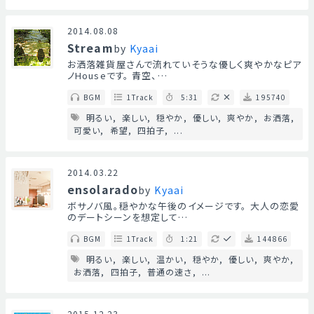
2014.08.08
Stream
by
Kyaai
お洒落雑貨屋さんで流れていそうな優しく爽やかなピア
ノHouseです。 青空、…
BGM
1Track
5:31
195740
明るい
楽しい
穏やか
優しい
爽やか
お洒落
可愛い
希望
四拍子
...
2014.03.22
ensolarado
by
Kyaai
ボサノバ風。穏やかな午後のイメージです。 大人の恋愛
のデートシーンを想定して…
BGM
1Track
1:21
144866
明るい
楽しい
温かい
穏やか
優しい
爽やか
お洒落
四拍子
普通の速さ
...
2015.12.23