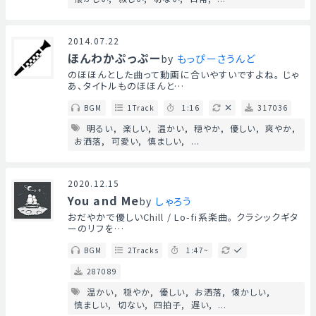
2014.07.22
ほんわかぷっぷー
by
もっぴーさうんど
のほほんとした曲って動画に合いやすいですよね。 じゃ
あ、タイトルものほほんと…
BGM
1Track
1:16
317036
明るい
楽しい
温かい
穏やか
優しい
爽やか
お洒落
可愛い
慎ましい
...
2020.12.15
You and Me
by
しゃろう
おだやかで優しいChill / Lo-fi系楽曲。 クラシックギタ
ーのリフを…
BGM
2Tracks
1:47~
287089
温かい
穏やか
優しい
お洒落
懐かしい
慎ましい
切ない
四拍子
遅い
...