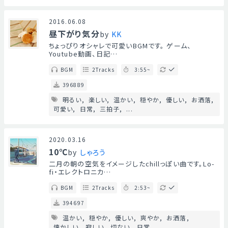
2016.06.08
昼下がり気分
by
KK
ちょっぴりオシャレで可愛いBGMです。 ゲーム、
Youtube動画、日記…
BGM
2Tracks
3:55~
396889
明るい
楽しい
温かい
穏やか
優しい
お洒落
可愛い
日常
三拍子
...
2020.03.16
10℃
by
しゃろう
二月の朝の空気をイメージしたchillっぽい曲です。Lo-
fi・エレクトロニカ…
BGM
2Tracks
2:53~
394697
温かい
穏やか
優しい
爽やか
お洒落
懐かしい
寂しい
切ない
日常
...