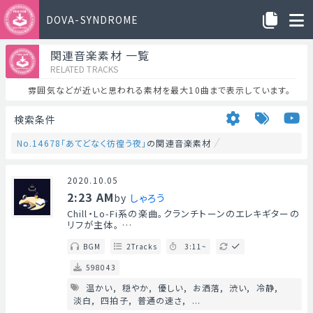
DOVA-SYNDROME
関連音楽素材 一覧
RELATED TRACKS
雰囲気などが近いと思われる素材を最大10曲まで表示しています。
検索条件
No.14678「あてどなく彷徨う夜」
の関連音楽素材
2020.10.05
2:23 AM
by
しゃろう
Chill・Lo-Fi系の楽曲。クランチトーンのエレキギターの
リフが主体。 …
BGM
2Tracks
3:11~
598043
温かい
穏やか
優しい
お洒落
渋い
冷静
淡白
四拍子
普通の速さ
...