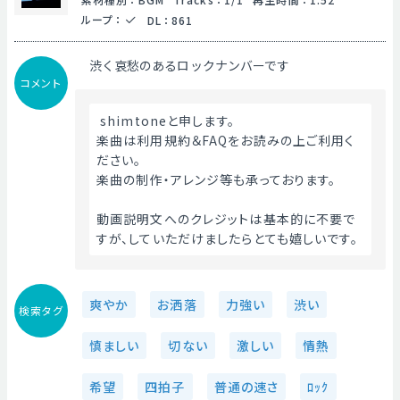
ループ
：
DL
：
861
渋く哀愁のあるロックナンバーです
コメント
 shimtoneと申します。
楽曲は利用規約＆FAQをお読みの上ご利用く
ださい。
楽曲の制作・アレンジ等も承っております。
動画説明文へのクレジットは基本的に不要で
すが、していただけましたらとても嬉しいです。 
爽やか
お洒落
力強い
渋い
検索タグ
慎ましい
切ない
激しい
情熱
希望
四拍子
普通の速さ
ﾛｯｸ