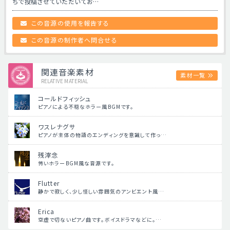
ちで投稿させていただいてお…
この音源の使用を報告する
この音源の制作者へ問合せる
関連音楽素材
素材一覧
RELATIVE MATERIAL
コールドフィッシュ
ピアノによる不穏なホラー風BGMです。
ワスレナグサ
ピアノが主体の物語のエンディングを意識して作っ…
残滓念
怖いホラーBGM風な音源です。
Flutter
静かで寂しく、少し怪しい雰囲気のアンビエント風…
Erica
空虚で切ないピアノ曲です。ボイスドラマなどに。…