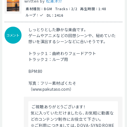
written by
松浦洋介
素材種別
：
BGM
Tracks
：
2/2
再生時間
：
1:48
ループ
：
DL
：
2416
しっとりとした静かな楽曲です。
コメント
ゲームやアニメなどの回想シーンや、秘めていた
想いを演出するシーンなどに合いそうです。
トラック１：曲終わりフェードアウト
トラック２：ループ用
BPM:80
写真：フリー素材ぱくたそ
（www.pakutaso.com）
 ご視聴ありがとうございます！
気に入っていただけましたら、お気軽に動画な
どのコンテンツ制作にお役立て下さい。
※ご利用につきましては、DOVA-SYNDROME