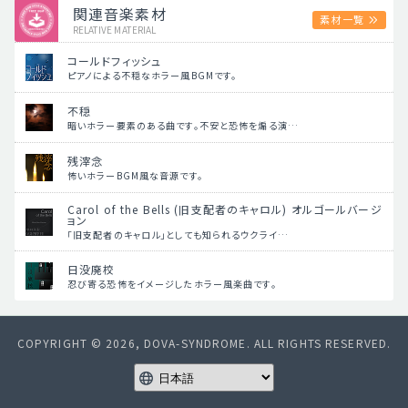
関連音楽素材
素材一覧
RELATIVE MATERIAL
コールドフィッシュ
ピアノによる不穏なホラー風BGMです。
不穏
暗いホラー要素のある曲です。不安と恐怖を煽る演…
残滓念
怖いホラーBGM風な音源です。
Carol of the Bells (旧支配者のキャロル) オルゴールバージ
ョン
「旧支配者のキャロル」としても知られるウクライ…
日没廃校
忍び寄る恐怖をイメージしたホラー風楽曲です。
COPYRIGHT © 2026, DOVA-SYNDROME. ALL RIGHTS RESERVED.