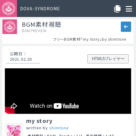
DOVA-SYNDROME
BGM素材視聴
BGM PREVIEW
フリーBGM素材「my story」by shimtone
公開日
：
2021.02.20
HTML5プレイヤー
my story
written by
shimtone
素材種別
：
BGM
Tracks
：
1/1
再生時間
：
1:47