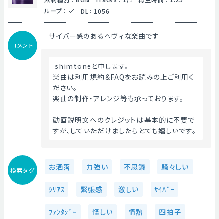
ループ
：
DL
：
1056
サイバー感のあるヘヴィな楽曲です
コメント
 shimtoneと申します。
楽曲は利用規約＆FAQをお読みの上ご利用く
ださい。
楽曲の制作・アレンジ等も承っております。
動画説明文へのクレジットは基本的に不要で
すが、していただけましたらとても嬉しいです。 
お洒落
力強い
不思議
騒々しい
検索タグ
ｼﾘｱｽ
緊張感
激しい
ｻｲﾊﾞｰ
ﾌｧﾝﾀｼﾞｰ
怪しい
情熱
四拍子