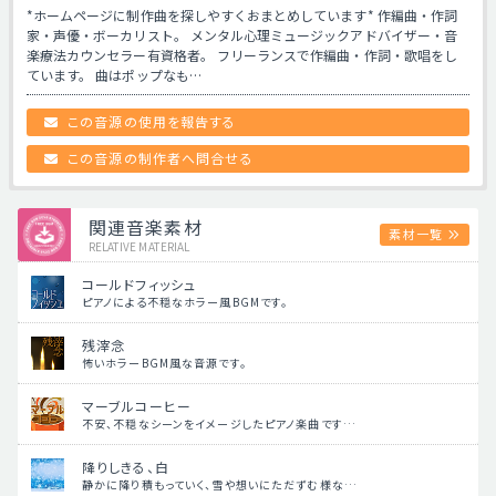
*ホームページに制作曲を探しやすくおまとめしています* 作編曲・作詞
家・声優・ボーカリスト。 メンタル心理ミュージックアドバイザー・音
楽療法カウンセラー有資格者。 フリーランスで作編曲・作詞・歌唱をし
ています。 曲はポップなも…
この音源の使用を報告する
この音源の制作者へ問合せる
関連音楽素材
素材一覧
RELATIVE MATERIAL
コールドフィッシュ
ピアノによる不穏なホラー風BGMです。
残滓念
怖いホラーBGM風な音源です。
マーブルコーヒー
不安、不穏なシーンをイメージしたピアノ楽曲です…
降りしきる、白
静かに降り積もっていく、雪や想いにただずむ様な…