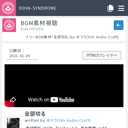
DOVA-SYNDROME
BGM素材視聴
BGM PREVIEW
フリーBGM素材「全部切る」by ゆうり(Yuli Audio Craft)
公開日
：
2021.01.24
HTML5プレイヤー
全部切る
written by
ゆうり(Yuli Audio Craft)
素材種別
：
BGM
Tracks
：
1/1
再生時間
：
1:56