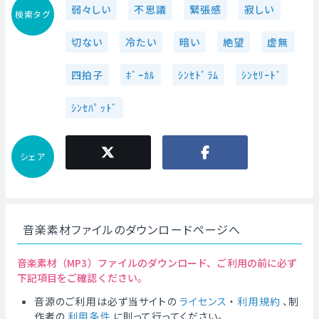
弱々しい
不思議
緊張感
寂しい
検索タグ
切ない
冷たい
暗い
絶望
虚無
四拍子
ﾎﾞｰｶﾙ
ｼﾝｾﾄﾞﾗﾑ
ｼﾝｾﾘｰﾄﾞ
ｼﾝｾﾊﾟｯﾄﾞ
シェア
音楽素材ファイルのダウンロードページへ
音楽素材（MP3）ファイルのダウンロード、ご利用の前に必ず
下記項目をご確認ください。
音源のご利用は必ず当サイトの
ライセンス
・
利用規約
、制
作者の
利用条件
に則って行ってください。