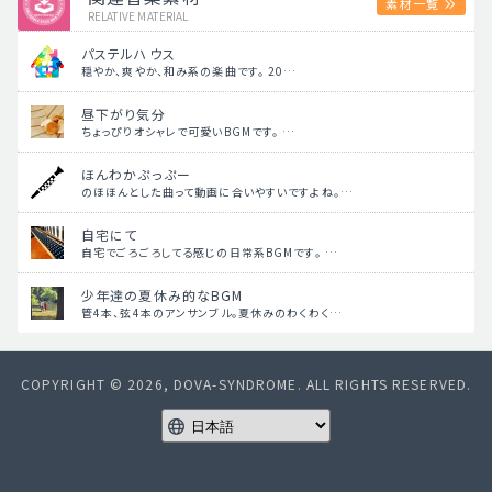
素材一覧
RELATIVE MATERIAL
パステルハウス
穏やか、爽やか、和み系の楽曲です。 20…
昼下がり気分
ちょっぴりオシャレで可愛いBGMです。 …
ほんわかぷっぷー
のほほんとした曲って動画に合いやすいですよね。…
自宅にて
自宅でごろごろしてる感じの日常系BGMです。 …
少年達の夏休み的なBGM
管4本、弦4本のアンサンブル。夏休みのわくわく…
COPYRIGHT © 2026, DOVA-SYNDROME. ALL RIGHTS RESERVED.