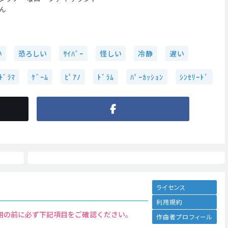
ん
い
恐ろしい
ｻｲﾊﾞｰ
怪しい
冷静
遅い
ﾄﾞﾗﾏ
ｹﾞｰﾑ
ﾋﾟｱﾉ
ﾄﾞﾗﾑ
ﾊﾟｰｶｯｼｮﾝ
ｼﾝｾﾘｰﾄﾞ
ライセンス
利用規約
用の前に必ず下記項目をご確認ください。
作曲者プロフィール