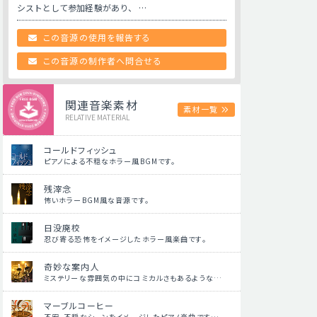
シストとして参加経験があり、 …
この音源の使用を報告する
この音源の制作者へ問合せる
関連音楽素材
素材一覧
RELATIVE MATERIAL
コールドフィッシュ
ピアノによる不穏なホラー風BGMです。
残滓念
怖いホラーBGM風な音源です。
日没廃校
忍び寄る恐怖をイメージしたホラー風楽曲です。
奇妙な案内人
ミステリーな雰囲気の中にコミカルさもあるような…
マーブルコーヒー
不安、不穏なシーンをイメージしたピアノ楽曲です…