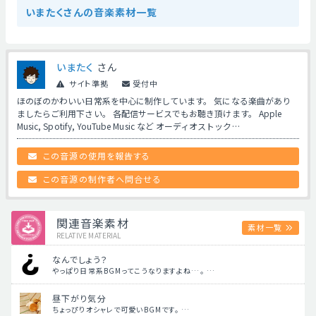
いまたくさんの音楽素材一覧
いまたく
さん
サイト準拠
受付中
ほのぼのかわいい日常系を中心に制作しています。 気になる楽曲があり
ましたらご利用下さい。 各配信サービスでもお聴き頂けます。 Apple
Music, Spotify, YouTube Music など オーディオストック…
この音源の使用を報告する
この音源の制作者へ問合せる
関連音楽素材
素材一覧
RELATIVE MATERIAL
なんでしょう？
やっぱり日常系BGMってこうなりますよね…。 …
昼下がり気分
ちょっぴりオシャレで可愛いBGMです。 …