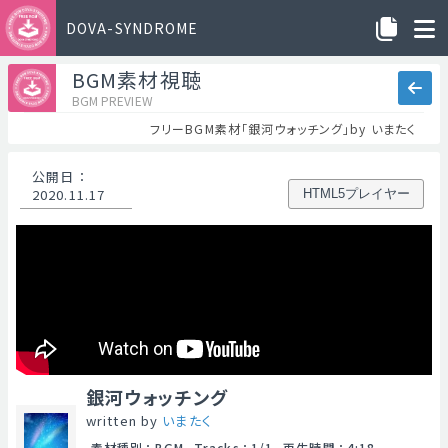
DOVA-SYNDROME
BGM素材視聴
BGM PREVIEW
フリーBGM素材「銀河ウォッチング」by いまたく
公開日
：
2020.11.17
HTML5プレイヤー
銀河ウォッチング
written by
いまたく
素材種別
：
BGM
Tracks
：
1/1
再生時間
：
4:18