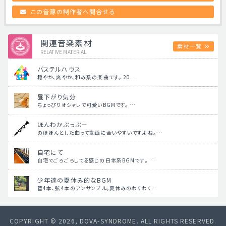
この音源の制作者へ問合せる
関連音楽素材
素材一覧
RELATIVE MATERIAL
パステルハウス
穏やか、爽やか、和み系の楽曲です。 20…
昼下がり気分
ちょっぴりオシャレで可愛いBGMです。 …
ほんわかぷっぷー
のほほんとした曲って動画に合いやすいですよね。…
自宅にて
自宅でごろごろしてる感じの日常系BGMです。 …
少年達の夏休み的なBGM
管4本、弦4本のアンサンブル。夏休みのわくわく…
COPYRIGHT © 2026, DOVA-SYNDROME. ALL RIGHTS RESERVED.