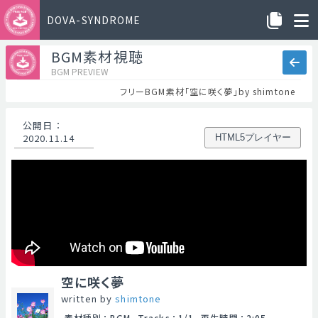
DOVA-SYNDROME
BGM素材視聴
BGM PREVIEW
フリーBGM素材「空に咲く夢」by shimtone
公開日
：
2020.11.14
HTML5プレイヤー
空に咲く夢
written by
shimtone
素材種別
：
BGM
Tracks
：
1/1
再生時間
：
2:05