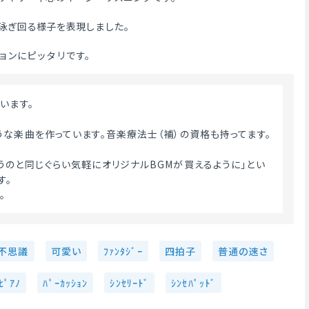
泳ぎ回る様子を表現しました。
ョンにピッタリです。
います。
うな楽曲を作っています。音楽療法士（補）の資格も持ってます。
うのと同じぐらい気軽にオリジナルBGMが買えるように」とい
す。
 
不思議
可愛い
ﾌｧﾝﾀｼﾞｰ
四拍子
普通の速さ
ﾋﾟｱﾉ
ﾊﾟｰｶｯｼｮﾝ
ｼﾝｾﾘｰﾄﾞ
ｼﾝｾﾊﾟｯﾄﾞ