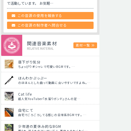
で活動しています。 お気軽…
この音源の使用を報告する
この音源の制作者へ問合せる
関連音楽素材
素材一覧
RELATIVE MATERIAL
昼下がり気分
ちょっぴりオシャレで可愛いBGMです。 …
ほんわかぷっぷー
のほほんとした曲って動画に合いやすいですよね。…
Cat life
超人気YouTuber『水溜りボンド』さんの定…
自宅にて
自宅でごろごろしてる感じの日常系BGMです。 …
少年達の夏休み的なBGM
管4本、弦4本のアンサンブル。夏休みのわくわく…