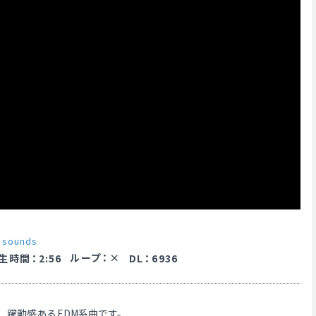
 sounds
ループ
：
生時間
：
2:56
DL
：
6936
、躍動感あるEDM系曲です。