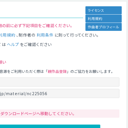
ライセンス
利用規約
用の前に必ず下記項目をご確認ください。
作曲者プロフィール
利用規約
、制作者の
利用条件
に則って行ってください。
ては
ヘルプ
をご確認ください
願い
音源をご利用いただく際は「
親作品登録
」のご協力をお願いします。
jp/material/nc225056
りダウンロードページへ移動してください。