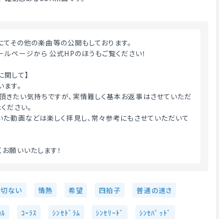
イトにてその他の楽曲等の公開もしております。
ールページから 公式HPのほうもご覧ください！
に関して】
います。
頂きたい気持ちですが、実情難しく基本お返事はさせていただ
ください。
いた動画などは楽しく拝見し、常々参考にもさせていただいて
お願いいたします！ 
切ない
情熱
希望
四拍子
普通の速さ
ｶﾙ
ｺｰﾗｽ
ｼﾝｾﾄﾞﾗﾑ
ｼﾝｾﾘｰﾄﾞ
ｼﾝｾﾊﾟｯﾄﾞ