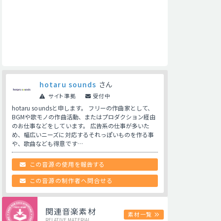
hotaru sounds
さん
サイト準拠
受付中
hotaru soundsと申します。 フリーの作曲家として、
BGMや歌モノの作曲活動、またはプロダクション経由
のお仕事などをしています。 広告系の仕事が多いた
め、幅広いニーズに対応するそれっぽいものを作る事
や、歌曲なども得意です…
この音源の使用を報告する
この音源の制作者へ問合せる
関連音楽素材
素材一覧
RELATIVE MATERIAL