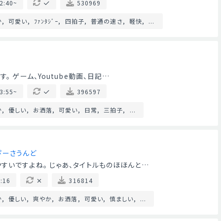
2:40~
530969
か
可愛い
ﾌｧﾝﾀｼﾞｰ
四拍子
普通の速さ
軽快
...
。 ゲーム、Youtube動画、日記…
3:55~
396597
か
優しい
お洒落
可愛い
日常
三拍子
...
ぴーさうんど
すいですよね。 じゃあ、タイトルものほほんと…
:16
316814
か
優しい
爽やか
お洒落
可愛い
慎ましい
...