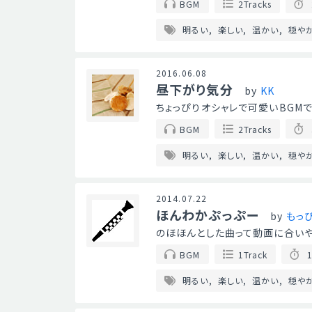
BGM
2Tracks
明るい
楽しい
温かい
穏や
2016.06.08
昼下がり気分
by
KK
ちょっぴりオシャレで可愛いBGMです
BGM
2Tracks
明るい
楽しい
温かい
穏や
2014.07.22
ほんわかぷっぷー
by
もっ
のほほんとした曲って動画に合いや
BGM
1Track
1
明るい
楽しい
温かい
穏や