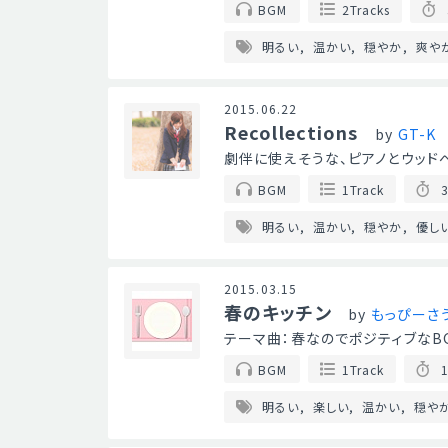
BGM
2Tracks
明るい
温かい
穏やか
爽や
2015.06.22
Recollections
by
GT-K
劇伴に使えそうな、ピアノとウッド
BGM
1Track
3
明るい
温かい
穏やか
優し
2015.03.15
春のキッチン
by
もっぴーさ
テーマ曲：春なのでポジティブなB
BGM
1Track
1
明るい
楽しい
温かい
穏や