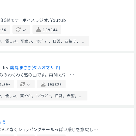
Mです。 ボイスラジオ、Youtub…
:56
199844
か
優しい
可愛い
ｺﾒﾃﾞｨｰ
日常
四拍子
...
by
鷹尾まさき(タカオマサキ)
みのわくわく感の曲です。 再Mixバー…
1:39~
195829
か
優しい
爽やか
ﾌｧﾝﾀｼﾞｰ
日常
希望
...
ろう
なんとなくショッピングモールっぽい感じを意識し…