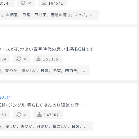
3:54~
164541
か
お洒落
日常
四拍子
普通の速さ
ﾎﾟｯﾌﾟ
...
ベースが心地よい青春時代の思い出系BGMです。…
:34
153395
い
爽やか
懐かしい
日常
希望
四拍子
...
うんど
GM・ジングル 春らしくほんのり陽気な雰…
:53
147367
か
優しい
爽やか
可愛い
慎ましい
日常
...