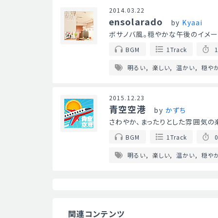
2014.03.22
ensolarado
by
Kyaai
ボサノバ風。穏やかな午後のイメー
BGM
1Track
1
明るい
楽しい
温かい
穏や
2015.12.23
青空空港
by
かずち
さわやか、まったりとした雰囲気の
BGM
1Track
0
明るい
楽しい
温かい
穏や
関連コンテンツ