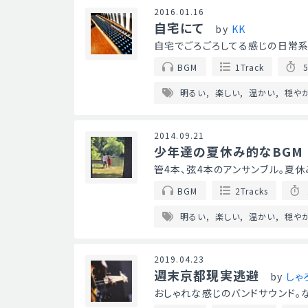
2016.01.16
自宅にて
by
KK
自宅でごろごろしてる感じの日常系BG
BGM
1Track
5
明るい
楽しい
温かい
穏や
2014.09.21
少年達の夏休み的なBGM
管4本、弦4本のアンサンブル。夏休
BGM
2Tracks
明るい
楽しい
温かい
穏や
2019.04.23
週末京都現実逃避
by
しゃ
おしゃれな感じのバンドサウンド。