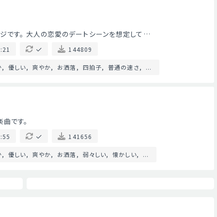
ジです。 大人の恋愛のデートシーンを想定して…
:21
144809
か
優しい
爽やか
お洒落
四拍子
普通の速さ
...
楽曲です。
:55
141656
か
優しい
爽やか
お洒落
弱々しい
懐かしい
...