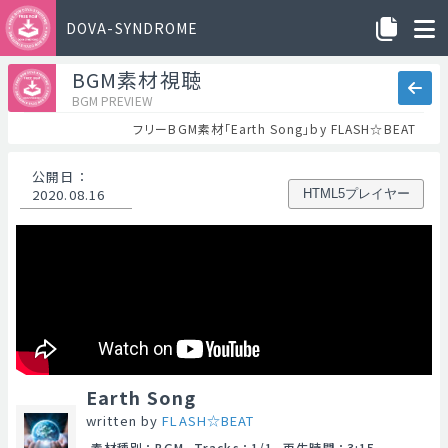
DOVA-SYNDROME
BGM素材視聴
BGM PREVIEW
フリーBGM素材「Earth Song」by FLASH☆BEAT
公開日
：
2020.08.16
HTML5プレイヤー
Earth Song
written by
FLASH☆BEAT
素材種別
：
BGM
Tracks
：
1/1
再生時間
：
3:15