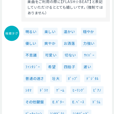
楽曲をご利用の際に【FLASH☆BEAT】と表記
していただけるととても嬉しいです。（強制では
ありません） 
明るい
楽しい
温かい
穏やか
検索タグ
優しい
爽やか
お洒落
力強い
不思議
可愛い
切ない
ｻｲﾊﾞｰ
ﾌｧﾝﾀｼﾞｰ
希望
四拍子
遅い
普通の速さ
壮大
ﾎﾟｯﾌﾟ
ﾃﾞｼﾞﾀﾙ
ｼﾈﾏ
ﾄﾞﾗﾏ
ｹﾞｰﾑ
ﾋｰﾘﾝｸﾞ
ﾋﾟｱﾉ
その他鍵盤
E.ｷﾞﾀｰ
E.ﾍﾞｰｽ
ﾄﾞﾗﾑ
ﾊﾟｰｶｯｼｮﾝ
ｼﾝｾﾄﾞﾗﾑ
ｼﾝｾﾊﾟｯﾄﾞ