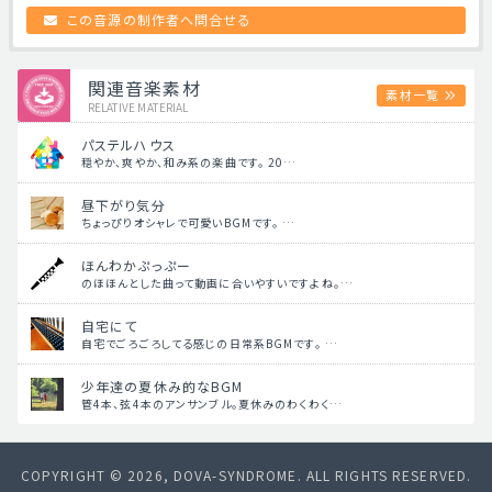
この音源の制作者へ問合せる
関連音楽素材
素材一覧
RELATIVE MATERIAL
パステルハウス
穏やか、爽やか、和み系の楽曲です。 20…
昼下がり気分
ちょっぴりオシャレで可愛いBGMです。 …
ほんわかぷっぷー
のほほんとした曲って動画に合いやすいですよね。…
自宅にて
自宅でごろごろしてる感じの日常系BGMです。 …
少年達の夏休み的なBGM
管4本、弦4本のアンサンブル。夏休みのわくわく…
COPYRIGHT © 2026, DOVA-SYNDROME. ALL RIGHTS RESERVED.