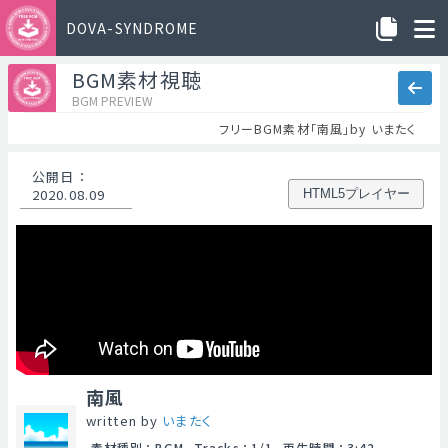
DOVA-SYNDROME
BGM素材視聴
BGM PREVIEW
フリーBGM素材「南風」by いまたく
公開日
：
2020.08.09
HTML5プレイヤー
南風
written by
いまたく
素材種別
：
BGM
Tracks
：
1/1
再生時間
：
3:42