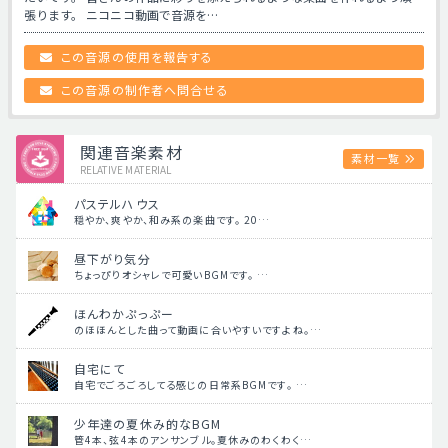
張ります。 ニコニコ動画で音源を…
この音源の使用を報告する
この音源の制作者へ問合せる
関連音楽素材
素材一覧
RELATIVE MATERIAL
パステルハウス
穏やか、爽やか、和み系の楽曲です。 20…
昼下がり気分
ちょっぴりオシャレで可愛いBGMです。 …
ほんわかぷっぷー
のほほんとした曲って動画に合いやすいですよね。…
自宅にて
自宅でごろごろしてる感じの日常系BGMです。 …
少年達の夏休み的なBGM
管4本、弦4本のアンサンブル。夏休みのわくわく…