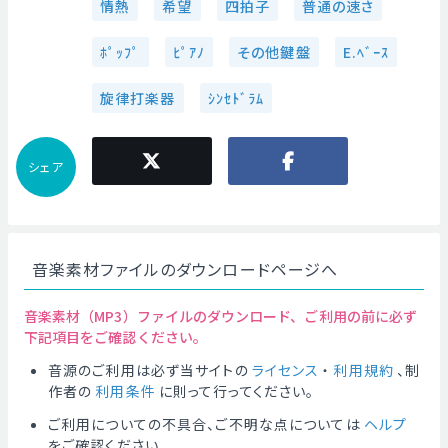
情熱
希望
四拍子
普通の速さ
ﾎﾟｯﾌﾟ
ﾋﾟｱﾉ
その他鍵盤
E.ﾍﾞｰｽ
旋律打楽器
ｼﾝｾﾄﾞﾗﾑ
シェア
音楽素材ファイルのダウンロードページへ
音楽素材（MP3）ファイルのダウンロード、ご利用の前に必ず
下記項目をご確認ください。
音源のご利用は必ず当サイトの
ライセンス
・
利用規約
、制
作者の
利用条件
に則って行ってください。
ご利用についての不具合、ご不明な点については
ヘルプ
をご確認ください