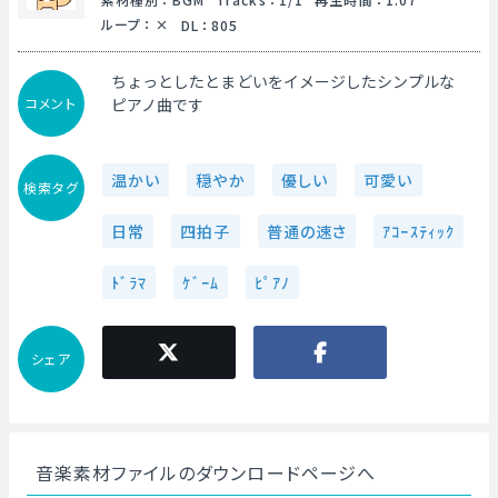
ループ
：
DL
：
805
ちょっとしたとまどいをイメージしたシンプルな
コメント
ピアノ曲です
温かい
穏やか
優しい
可愛い
検索タグ
日常
四拍子
普通の速さ
ｱｺｰｽﾃｨｯｸ
ﾄﾞﾗﾏ
ｹﾞｰﾑ
ﾋﾟｱﾉ
シェア
音楽素材ファイルのダウンロードページへ