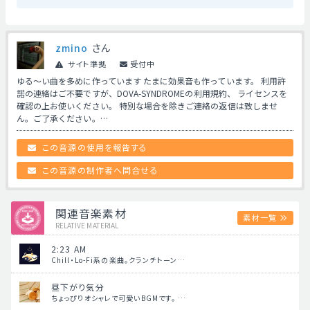
zmino
さん
サイト準拠
受付中
ゆる～い曲を多めに作っています たまに効果音も作っています。 利用許
諾の連絡はご不要ですが、DOVA-SYNDROMEの利用規約、 ライセンスを
確認の上お使いください。 特別な場合を除きご連絡の返信は致しませ
ん。ご了承ください。…
この音源の使用を報告する
この音源の制作者へ問合せる
関連音楽素材
素材一覧
RELATIVE MATERIAL
2:23 AM
Chill・Lo-Fi系の楽曲。クランチトーン…
昼下がり気分
ちょっぴりオシャレで可愛いBGMです。 …