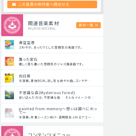
この音源の制作者へ問合せる
関連音楽素材
素材一覧
RELATIVE MATERIAL
青空空港
さわやか、まったりとした雰囲気の楽曲です。
曇った宝石
優しく落ち着いた雰囲気のジャズ風楽曲です。
向日葵
生演奏。夏物BGM。涼し気な爽やか曲。ゴンチチ…
不思議な森(Mysterious forest)
迷い込んだのは、不思議な森… そんなイメージの…
painted from memory～想いは調べにのっ
て～
生演奏。卒業シーズン向け・透明感あふれるアコー…
コンテンツメニュー