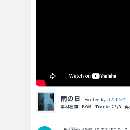
雨の日
written by
オカポンタ
素材種別
：
BGM
Tracks
：
3/3
再
最近雨の日が続いたので作りました