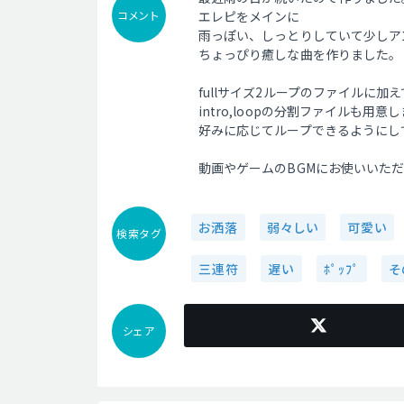
コメント
エレピをメインに
雨っぽい、しっとりしていて少しア
ちょっぴり癒しな曲を作りました。
fullサイズ2ループのファイルに加え
intro,loopの分割ファイルも用意
好みに応じてループできるようにし
動画やゲームのBGMにお使いいた
お洒落
弱々しい
可愛い
検索タグ
三連符
遅い
ﾎﾟｯﾌﾟ
そ
シェア