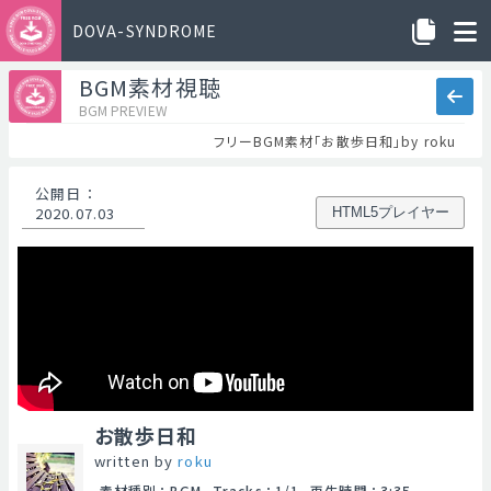
DOVA-SYNDROME
BGM素材視聴
BGM PREVIEW
フリーBGM素材「お散歩日和」by roku
公開日
：
2020.07.03
HTML5プレイヤー
お散歩日和
written by
roku
素材種別
：
BGM
Tracks
：
1/1
再生時間
：
3:35