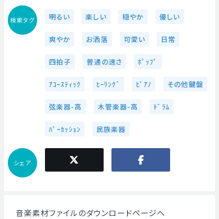
明るい
楽しい
穏やか
優しい
検索タグ
爽やか
お洒落
可愛い
日常
四拍子
普通の速さ
ﾎﾟｯﾌﾟ
ｱｺｰｽﾃｨｯｸ
ﾋｰﾘﾝｸﾞ
ﾋﾟｱﾉ
その他鍵盤
弦楽器-高
木管楽器-高
ﾄﾞﾗﾑ
ﾊﾟｰｶｯｼｮﾝ
民族楽器
シェア
音楽素材ファイルのダウンロードページへ