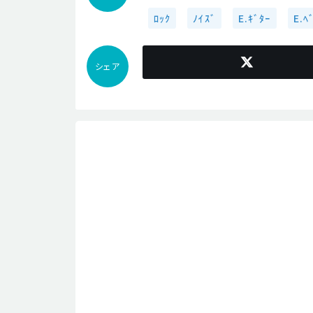
ﾛｯｸ
ﾉｲｽﾞ
E.ｷﾞﾀｰ
E.ﾍ
シェア