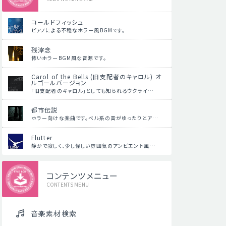
コールドフィッシュ
ピアノによる不穏なホラー風BGMです。
残滓念
怖いホラーBGM風な音源です。
Carol of the Bells (旧支配者のキャロル) オ
ルゴールバージョン
「旧支配者のキャロル」としても知られるウクライ…
都市伝説
ホラー向けな楽曲です。ベル系の音がゆったりとア…
Flutter
静かで寂しく、少し怪しい雰囲気のアンビエント風…
コンテンツメニュー
CONTENTS MENU
音楽素材検索