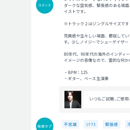
コメント
ダークな空気感、緊張感のある場面
イストです。
※トラック２はジングルサイズです
荒廃感や生々しい場面、鬱屈してい
す。少しノイジーでシューゲイザー
80年代、90年代の海外のインデ
イメージの音像なので、霊的な何か
・BPM：125
・ギター、ベース生演奏
 いつもご試聴、ご使
不思議
ｼﾘｱｽ
緊張感
検索タグ