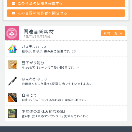
この音源の使用を報告する
この音源の制作者へ問合せる
関連音楽素材
素材一覧
RELATIVE MATERIAL
パステルハウス
穏やか、爽やか、和み系の楽曲です。 20…
昼下がり気分
ちょっぴりオシャレで可愛いBGMです。 …
ほんわかぷっぷー
のほほんとした曲って動画に合いやすいですよね。…
自宅にて
自宅でごろごろしてる感じの日常系BGMです。 …
少年達の夏休み的なBGM
管4本、弦4本のアンサンブル。夏休みのわくわく…