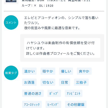
ループ
：
DL
：
1920
エレピとアコーディオンの、シンプルで落ち着い
コメント
たワルツ。
夜の街並みや風景に最適な音楽です。
 ハヤシユウは楽曲制作の有償依頼を受け付
けています。
詳しくは作曲者プロフィールをご覧ください。
温かい
穏やか
優しい
爽やか
検索タグ
お洒落
切ない
日常
三拍子
普通の速さ
ﾎﾟｯﾌﾟ
ｱﾝﾋﾞｴﾝﾄ
ｱｺｰｽﾃｨｯｸ
ﾋｰﾘﾝｸﾞ
その他鍵盤