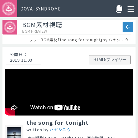
DOVA-SYNDROME
BGM素材視聴
BGM PREVIEW
フリーBGM素材「the song for tonight」by ハヤシユウ
公開日
：
2019.11.03
HTML5プレイヤー
the song for tonight
written by
ハヤシユウ
素材種別
：
BGM
Tracks
：
1/1
再生時間
：
3:11