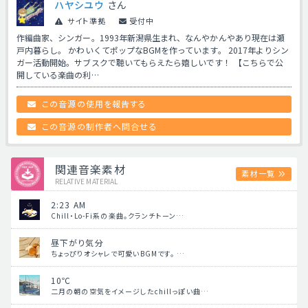
ハヤシユウ
さん
サイト準拠
受付中
作編曲家、シンガー。1993年新潟県生まれ、なんやかんやあり現在は瀬
戸内暮らし。 かわいくてポップなBGMを作っています。 2017年よりシン
ガー活動開始。サブスクで聴いてもらえたら嬉しいです！ 【こちらで公
開している楽曲の利…
この音源の使用を報告する
この音源の制作者へ問合せる
関連音楽素材
素材一覧
RELATIVE MATERIAL
2:23 AM
Chill・Lo-Fi系の楽曲。クランチトーン…
昼下がり気分
ちょっぴりオシャレで可愛いBGMです。 …
10℃
二月の朝の空気をイメージしたchillっぽい曲…