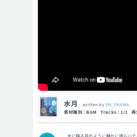
水月
written by
EN_OKAWA
素材種別
：
BGM
Tracks
：
1/1
再
水に映る月のように静かに揺らいで