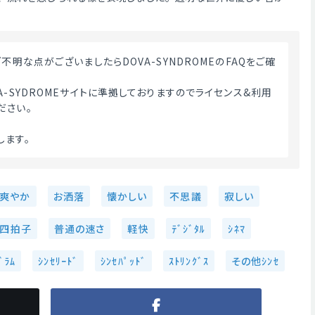
A-SYDROMEサイトに準拠しておりますのでライセンス&利用
ださい。
ます。 
爽やか
お洒落
懐かしい
不思議
寂しい
四拍子
普通の速さ
軽快
ﾃﾞｼﾞﾀﾙ
ｼﾈﾏ
ﾞﾗﾑ
ｼﾝｾﾘｰﾄﾞ
ｼﾝｾﾊﾟｯﾄﾞ
ｽﾄﾘﾝｸﾞｽ
その他ｼﾝｾ