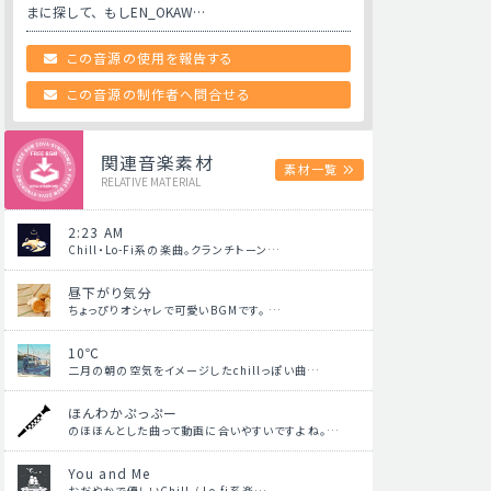
まに探して、もしEN_OKAW…
この音源の使用を報告する
この音源の制作者へ問合せる
関連音楽素材
素材一覧
RELATIVE MATERIAL
2:23 AM
Chill・Lo-Fi系の楽曲。クランチトーン…
昼下がり気分
ちょっぴりオシャレで可愛いBGMです。 …
10℃
二月の朝の空気をイメージしたchillっぽい曲…
ほんわかぷっぷー
のほほんとした曲って動画に合いやすいですよね。…
You and Me
おだやかで優しいChill / Lo-fi系楽…