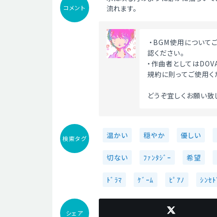
コメント
流れます。
 ・BGM使用についてご不明な点がございましたらDOVA-SYNDROMEのFAQをご確
認ください。
・作曲者としてはDOV
規約に則ってご使用く
どうぞ宜しくお願い致し
温かい
穏やか
優しい
検索タグ
切ない
ﾌｧﾝﾀｼﾞｰ
希望
ﾄﾞﾗﾏ
ｹﾞｰﾑ
ﾋﾟｱﾉ
ｼﾝｾﾄ
シェア