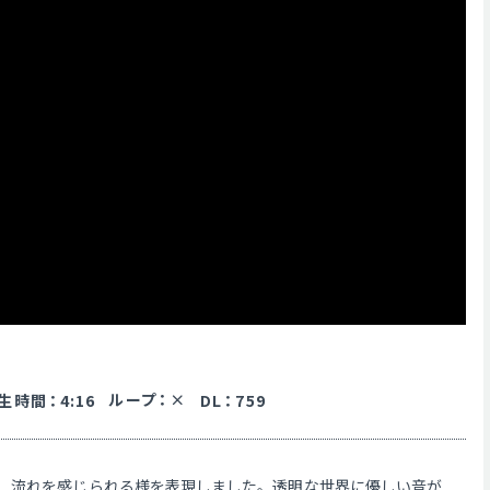
ループ
：
生時間
：
4:16
DL
：
759
、流れを感じられる様を表現しました。透明な世界に優しい音が