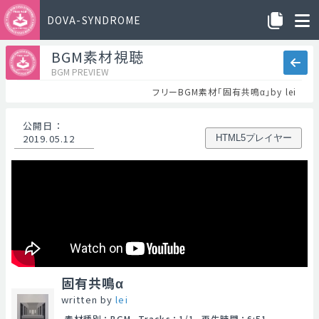
DOVA-SYNDROME
BGM素材視聴
BGM PREVIEW
フリーBGM素材「固有共鳴α」by lei
公開日
：
2019.05.12
HTML5プレイヤー
固有共鳴α
written by
lei
素材種別
：
BGM
Tracks
：
1/1
再生時間
：
6:51