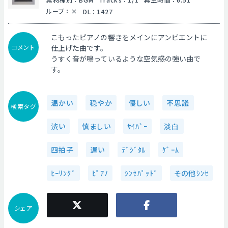
ループ
：
DL
：
1427
こもったピアノの響きをメインにアンビエントに
コメント
仕上げた曲です。
うすく音が鳴っているような空気感の強い曲で
す。
温かい
穏やか
優しい
不思議
検索タグ
渋い
慎ましい
ｻｲﾊﾞｰ
淡白
四拍子
遅い
ﾃﾞｼﾞﾀﾙ
ｹﾞｰﾑ
ﾋｰﾘﾝｸﾞ
ﾋﾟｱﾉ
ｼﾝｾﾊﾟｯﾄﾞ
その他ｼﾝｾ
シェア