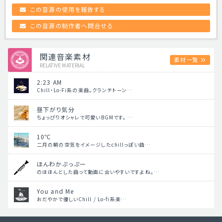
この音源の使用を報告する
この音源の制作者へ問合せる
関連音楽素材
素材一覧
RELATIVE MATERIAL
2:23 AM
Chill・Lo-Fi系の楽曲。クランチトーン…
昼下がり気分
ちょっぴりオシャレで可愛いBGMです。 …
10℃
二月の朝の空気をイメージしたchillっぽい曲…
ほんわかぷっぷー
のほほんとした曲って動画に合いやすいですよね。…
You and Me
おだやかで優しいChill / Lo-fi系楽…