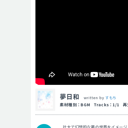
夢日和
written by
すもち
素材種別
：
BGM
Tracks
：
1/1
再
壮大で幻想的な夢の世界をイメージ