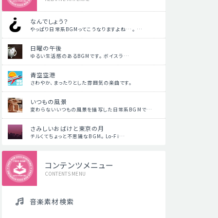
なんでしょう？
やっぱり日常系BGMってこうなりますよね…。 …
日曜の午後
ゆるい生活感のあるBGMです。 ボイスラ…
青空空港
さわやか、まったりとした雰囲気の楽曲です。
いつもの風景
変わらないいつもの風景を描写した日常系BGMで…
さみしいおばけと東京の月
チルくてちょっと不思議なBGM。 Lo-Fi…
コンテンツメニュー
CONTENTS MENU
音楽素材検索