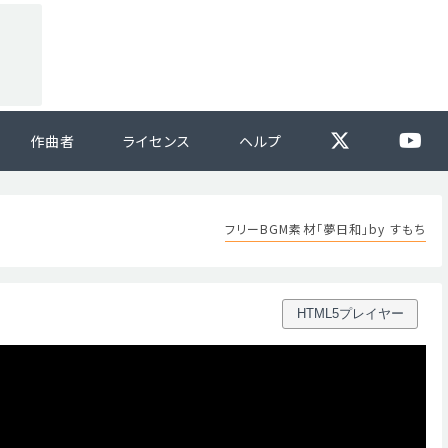
作曲者
ライセンス
ヘルプ
フリーBGM素材「夢日和」by すもち
HTML5プレイヤー