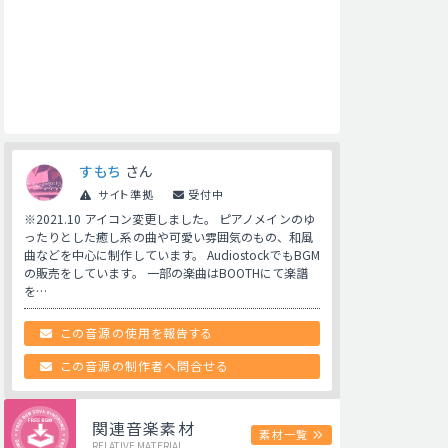
すもち
さん
サイト準拠
受付中
※2021.10 アイコン変更しました。 ピアノメインのゆ
ったりとした癒し系の曲や可愛い雰囲気のもの、和風
曲などを中心に制作しています。 AudiostockでもBGM
の販売をしています。 一部の楽曲はBOOTHにて楽譜
を…
この音源の使用を報告する
この音源の制作者へ問合せる
関連音楽素材
素材一覧
RELATIVE MATERIAL