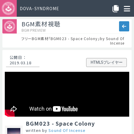
DOVA-SYNDROME
BGM素材視聴
BGM PREVIEW
フリーBGM素材「BGM023 - Space Colony」by Sound Of
Incense
公開日
：
2019.03.18
HTML5プレイヤー
BGM023 - Space Colony
written by
Sound Of Incense