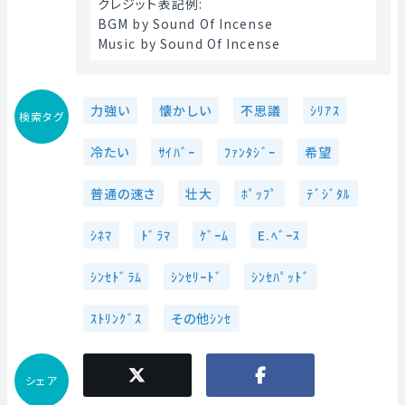
クレジット表記例:
BGM by Sound Of Incense
Music by Sound Of Incense 
力強い
懐かしい
不思議
ｼﾘｱｽ
検索タグ
冷たい
ｻｲﾊﾞｰ
ﾌｧﾝﾀｼﾞｰ
希望
普通の速さ
壮大
ﾎﾟｯﾌﾟ
ﾃﾞｼﾞﾀﾙ
ｼﾈﾏ
ﾄﾞﾗﾏ
ｹﾞｰﾑ
E.ﾍﾞｰｽ
ｼﾝｾﾄﾞﾗﾑ
ｼﾝｾﾘｰﾄﾞ
ｼﾝｾﾊﾟｯﾄﾞ
ｽﾄﾘﾝｸﾞｽ
その他ｼﾝｾ
シェア