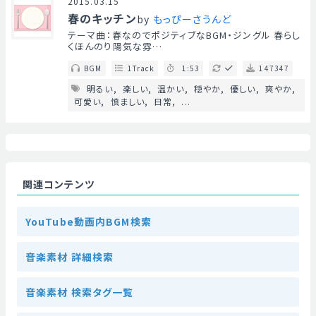
2015.03.15
春のキッチン
by
もっぴーさうんど
テーマ曲：春なのでポジティブなBGM・ジングル 春らし
くほんのり陽気な雰…
BGM
1Track
1:53
147347
明るい
楽しい
温かい
穏やか
優しい
爽やか
可愛い
慎ましい
日常
...
関連コンテンツ
YouTube動画内BGM検索
音楽素材 詳細検索
音楽素材 検索タグ一覧