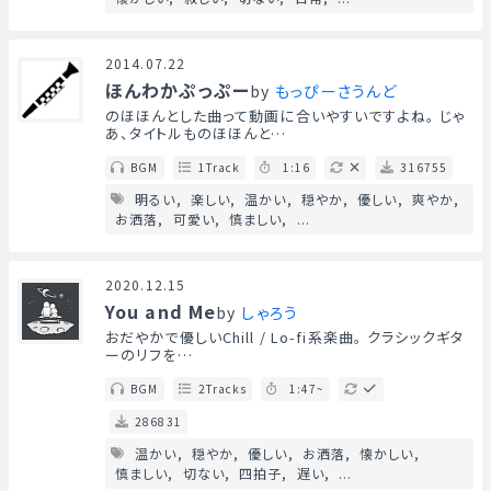
2014.07.22
ほんわかぷっぷー
by
もっぴーさうんど
のほほんとした曲って動画に合いやすいですよね。 じゃ
あ、タイトルものほほんと…
BGM
1Track
1:16
316755
明るい
楽しい
温かい
穏やか
優しい
爽やか
お洒落
可愛い
慎ましい
...
2020.12.15
You and Me
by
しゃろう
おだやかで優しいChill / Lo-fi系楽曲。 クラシックギタ
ーのリフを…
BGM
2Tracks
1:47~
286831
温かい
穏やか
優しい
お洒落
懐かしい
慎ましい
切ない
四拍子
遅い
...