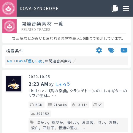
DOVA-SYNDROME
関連音楽素材 一覧
RELATED TRACKS
雰囲気などが近いと思われる素材を最大10曲まで表示しています。
検索条件
No.10454「優しい夜」
の関連音楽素材
2020.10.05
2:23 AM
by
しゃろう
Chill・Lo-Fi系の楽曲。クランチトーンのエレキギターの
リフが主体。 …
BGM
2Tracks
3:11~
597452
温かい
穏やか
優しい
お洒落
渋い
冷静
淡白
四拍子
普通の速さ
...