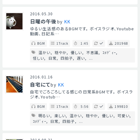
2016.05.30
日曜の午後
by
KK
ゆるい生活感のあるBGMです。 ボイスラジオ、Youtube
動画、日記系…
BGM
1Track
1:45
201968
温かい
穏やか
優しい
不思議
ｺﾒﾃﾞｨｰ
怪しい
日常
四拍子
遅い
...
2016.01.16
自宅にて
by
KK
自宅でごろごろしてる感じの日常系BGMです。 ボイスラ
ジオ、Youtub…
BGM
1Track
5:56
199810
明るい
楽しい
温かい
穏やか
優しい
可愛い
ｺﾒﾃﾞｨｰ
日常
四拍子
...
2014.09.21