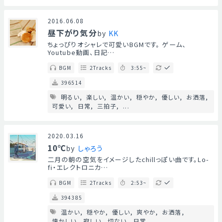
2016.06.08
昼下がり気分
by
KK
ちょっぴりオシャレで可愛いBGMです。 ゲーム、
Youtube動画、日記…
BGM
2Tracks
3:55~
396514
明るい
楽しい
温かい
穏やか
優しい
お洒落
可愛い
日常
三拍子
...
2020.03.16
10℃
by
しゃろう
二月の朝の空気をイメージしたchillっぽい曲です。Lo-
fi・エレクトロニカ…
BGM
2Tracks
2:53~
394385
温かい
穏やか
優しい
爽やか
お洒落
懐かしい
寂しい
切ない
日常
...