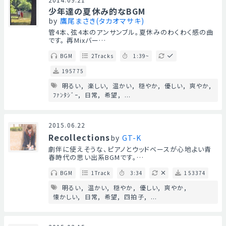
少年達の夏休み的なBGM
by
鷹尾まさき(タカオマサキ)
管4本、弦4本のアンサンブル。夏休みのわくわく感の曲
です。 再Mixバー…
BGM
2Tracks
1:39~
195775
明るい
楽しい
温かい
穏やか
優しい
爽やか
ﾌｧﾝﾀｼﾞｰ
日常
希望
...
2015.06.22
Recollections
by
GT-K
劇伴に使えそうな、ピアノとウッドベースが心地よい青
春時代の思い出系BGMです。…
BGM
1Track
3:34
153374
明るい
温かい
穏やか
優しい
爽やか
懐かしい
日常
希望
四拍子
...