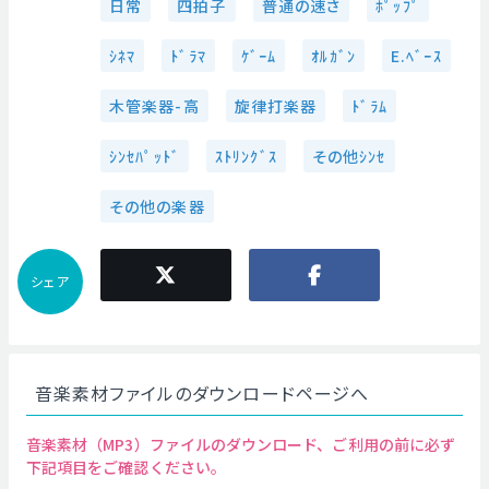
日常
四拍子
普通の速さ
ﾎﾟｯﾌﾟ
ｼﾈﾏ
ﾄﾞﾗﾏ
ｹﾞｰﾑ
ｵﾙｶﾞﾝ
E.ﾍﾞｰｽ
木管楽器-高
旋律打楽器
ﾄﾞﾗﾑ
ｼﾝｾﾊﾟｯﾄﾞ
ｽﾄﾘﾝｸﾞｽ
その他ｼﾝｾ
その他の楽器
シェア
音楽素材ファイルのダウンロードページへ
音楽素材（MP3）ファイルのダウンロード、ご利用の前に必ず
下記項目をご確認ください。