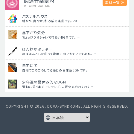
関連音楽素材
素材一覧
RELATIVE MATERIAL
パステルハウス
穏やか、爽やか、和み系の楽曲です。 20…
昼下がり気分
ちょっぴりオシャレで可愛いBGMです。 …
ほんわかぷっぷー
のほほんとした曲って動画に合いやすいですよね。…
自宅にて
自宅でごろごろしてる感じの日常系BGMです。 …
少年達の夏休み的なBGM
管4本、弦4本のアンサンブル。夏休みのわくわく…
COPYRIGHT © 2026, DOVA-SYNDROME. ALL RIGHTS RESERVED.