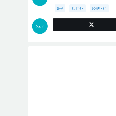
ﾛｯｸ
E.ｷﾞﾀｰ
ｼﾝｾﾘｰﾄﾞ
シェア