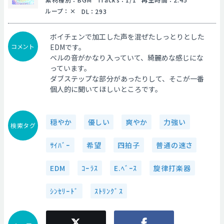
ループ
：
DL
：
293
ボイチェンで加工した声を混ぜたしっとりとした
コメント
EDMです。
ベルの音がかなり入っていて、綺麗めな感じにな
っています。
ダブステップな部分があったりして、そこが一番
個人的に聞いてほしいところです。
穏やか
優しい
爽やか
力強い
検索タグ
ｻｲﾊﾞｰ
希望
四拍子
普通の速さ
EDM
ｺｰﾗｽ
E.ﾍﾞｰｽ
旋律打楽器
ｼﾝｾﾘｰﾄﾞ
ｽﾄﾘﾝｸﾞｽ