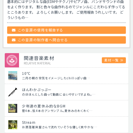
基本的にはデジタルな曲(EDMやテクノ)やピアノ曲、バンドサウンドの曲
をよく作ります。 割と色々な曲作れるのでジャンルにこだわらず作ってる
ところあります。 よろしくお願いします。 ご使用報告うれしいです。 ど
ういうもの…
この音源の使用を報告する
この音源の制作者へ問合せる
関連音楽素材
素材一覧
RELATIVE MATERIAL
10℃
二月の朝の空気をイメージしたchillっぽい曲…
ほんわかぷっぷー
のほほんとした曲って動画に合いやすいですよね。…
少年達の夏休み的なBGM
管4本、弦4本のアンサンブル。夏休みのわくわく…
Stream
お洒落雑貨屋さんで流れていそうな優しく爽やかな…