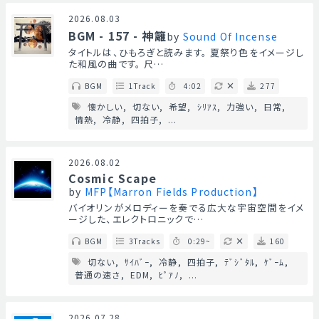
2026.08.03
BGM - 157 - 神籬
by
Sound Of Incense
タイトルは、ひもろぎと読みます。 夏祭り色をイメージし
た和風の曲です。 尺…
BGM
1Track
4:02
277
懐かしい
切ない
希望
ｼﾘｱｽ
力強い
日常
情熱
冷静
四拍子
...
2026.08.02
Cosmic Scape
by
MFP【Marron Fields Production】
バイオリンがメロディーを奏でる広大な宇宙空間をイメ
ージした、エレクトロニックで…
BGM
3Tracks
0:29~
160
切ない
ｻｲﾊﾞｰ
冷静
四拍子
ﾃﾞｼﾞﾀﾙ
ｹﾞｰﾑ
普通の速さ
EDM
ﾋﾟｱﾉ
...
2026.07.28