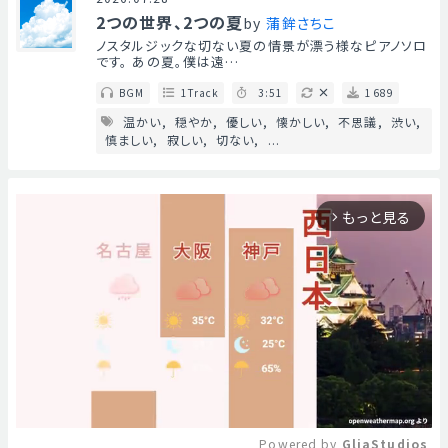
2つの世界、2つの夏
by
蒲鉾さちこ
ノスタルジックな切ない夏の情景が漂う様なピアノソロ
です。 あの夏。僕は遠…
BGM
1Track
3:51
1689
温かい
穏やか
優しい
懐かしい
不思議
渋い
慎ましい
寂しい
切ない
...
もっと見る
arrow_forward_ios
Powered by 
GliaStudios