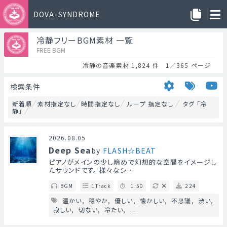
DOVA-SYNDROME
冷静フリーBGM素材 一覧
FREE BGM
冷静の音楽素材 1,824 件 1／365 ページ
検索条件
新着順
素材指定なし
時間指定なし
ループ 指定なし
タグ 「冷
静」
2026.08.05
Deep Sea
by
FLASH☆BEAT
ピアノがメインの少し暗めで幻想的な空間をイメージし
たサウンドです。 様々なシ…
BGM
1Track
1:50
224
温かい
穏やか
優しい
懐かしい
不思議
渋い
寂しい
切ない
冷たい
...