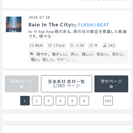
Mute
2026.07.28
Rain In The City
by
FLASH☆BEAT
lo-fi hip-hop感のある、雨の日の都会を意識した楽曲
です。 様々な…
BGM
1Track
2:39
342
穏やか
懐かしい
渋い
寂しい
切ない
冷たい
暗い
悲しい
ｻｲﾊﾞｰ
...
前のページ
次のページ
音楽素材 素材一覧
1/365 ページ
1
2
3
4
5
6
...
365