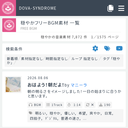
DOVA-SYNDROME
穏やかフリーBGM素材 一覧
FREE BGM
穏やかの音楽素材 7,872 件 1／1575 ページ
検索条件
新着順
素材指定なし
時間指定なし
ループ 指定なし
タグ 「穏や
か」
2026.08.06
おはよう！朝だよ！
by
マニーラ
朝の明るさをイメージしました！一日の始まりに合うか
と思います。
BGM
1Track
1:14
190
明るい
穏やか
優しい
希望
爽やか
日常
四拍子
ﾃﾞｼﾞﾀﾙ
普通の速さ
...