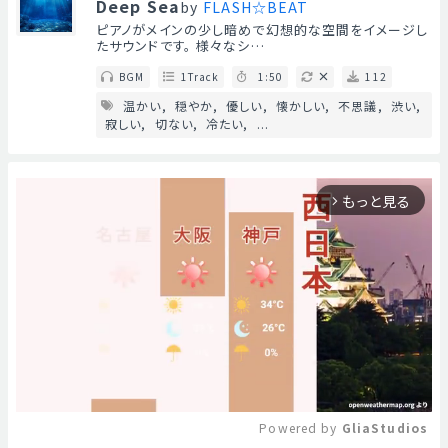
Deep Sea
by
FLASH☆BEAT
ピアノがメインの少し暗めで幻想的な空間をイメージし
たサウンドです。 様々なシ…
BGM
1Track
1:50
112
温かい
穏やか
優しい
懐かしい
不思議
渋い
寂しい
切ない
冷たい
...
もっと見る
arrow_forward_ios
Powered by 
GliaStudios