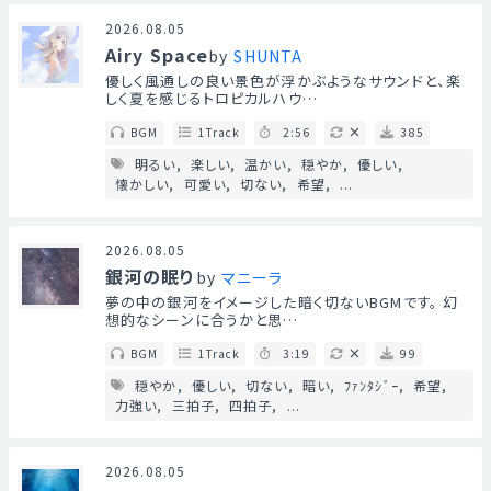
2026.08.05
Airy Space
by
SHUNTA
優しく風通しの良い景色が浮かぶようなサウンドと、楽
しく夏を感じるトロピカルハウ…
BGM
1Track
2:56
385
明るい
楽しい
温かい
穏やか
優しい
懐かしい
可愛い
切ない
希望
...
2026.08.05
銀河の眠り
by
マニーラ
夢の中の銀河をイメージした暗く切ないBGMです。 幻
想的なシーンに合うかと思…
BGM
1Track
3:19
99
穏やか
優しい
切ない
暗い
ﾌｧﾝﾀｼﾞｰ
希望
力強い
三拍子
四拍子
...
2026.08.05