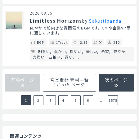
Mute
2026.08.05
Limitless Horizons
by
Sakuttipanda
爽やかで前向きな雰囲気のBGMです。 CMや企業VP等
に適しています。
BGM
1Track
2:38
310
明るい
温かい
穏やか
優しい
希望
爽やか
力強い
四拍子
遅い
...
前のページ
次のページ
音楽素材 素材一覧
1/1575 ページ
1
2
3
4
5
6
...
1575
関連コンテンツ